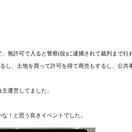
》
、無許可で入ると警察(役)
に逮捕されて裁判まで行
するし、土地を買って許可を
得て商売もするし、公共
自主運営してました。
いな！と思う良きイベントでし
た。